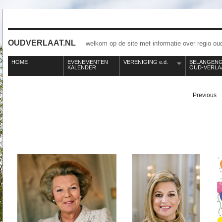
OUDVERLAAT.NL
welkom op de site met informatie over regio oud
HOME
EVENEMENTEN
VERENIGING e.d.
BELANGEN
KALENDER
OUD-VERLA
Previous