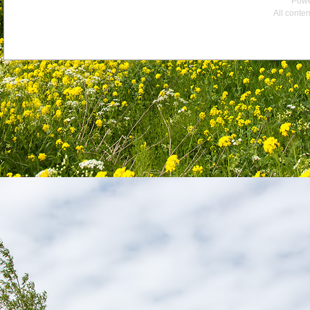
Powe
All conte