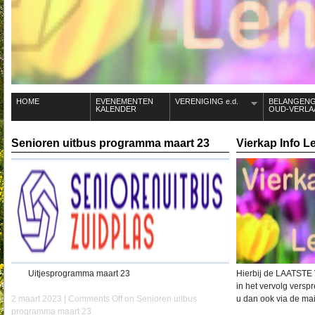
HOME
EVENEMENTEN
VERENIGING e.d.
BELANGEN
KALENDER
OUD-VERLA
Senioren uitbus programma maart 23
Vierkap Info L
Uitjesprogramma maart 23
Hierbij de LAATSTE V
in het vervolg versp
2 maart 2023 |
Comments Off
on Senioren uitbus
u dan ook via de mai
programma maart 23