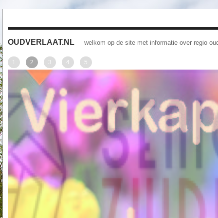
OUDVERLAAT.NL
welkom op de site met informatie over regio oud
1
2
3
4
5