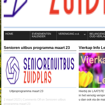
HOME
EVENEMENTEN
VERENIGING e.d.
BELANGEN
KALENDER
OUD-VERLA
Senioren uitbus programma maart 23
Vierkap Info L
Uitjesprogramma maart 23
Hierbij de LAATSTE V
in het vervolg versp
2 maart 2023 |
Comments Off
on Senioren uitbus
u dan ook via de mai
programma maart 23