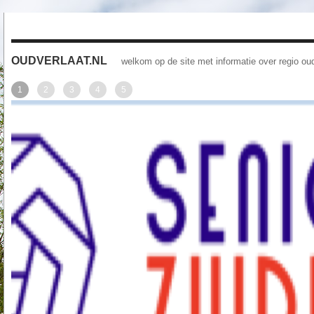
OUDVERLAAT.NL
welkom op de site met informatie over regio oud
1
2
3
4
5