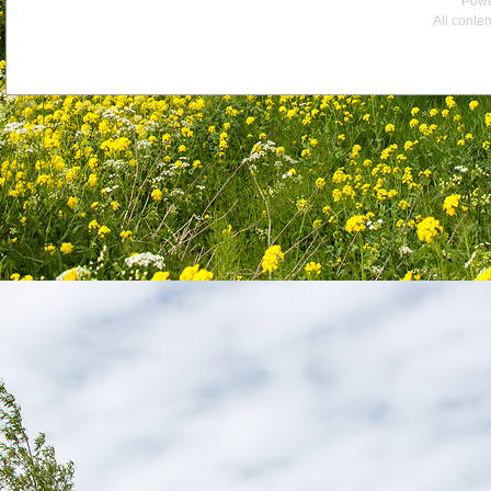
Powe
All conte